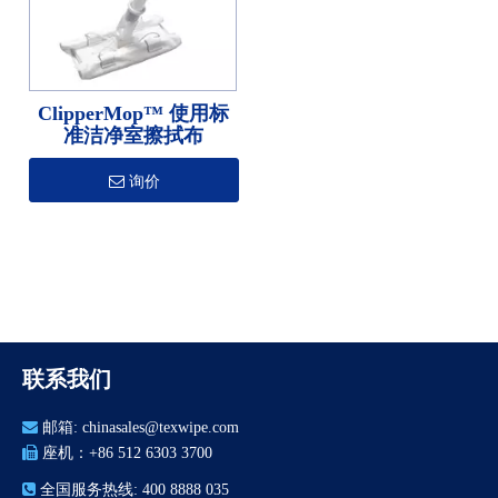
ClipperMop™ 使用标
准洁净室擦拭布
询价
联系我们

邮箱:
chinasales@texwipe.com

座机：+86 512 6303 3700

全国服务热线: 400 8888 035