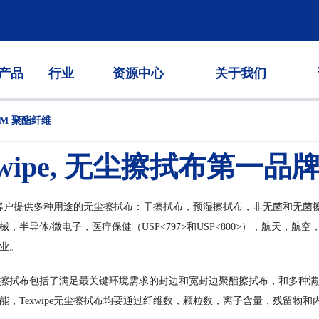
产品
行业
资源中心
关于我们
TM 聚酯纤维
wipe,
无尘擦拭布第一品
pe为客户提供多种用途的无尘擦拭布：干擦拭布，预湿擦拭布，非无菌和无
械，半导体/微电子，医疗保健（USP<797>和USP<800>），航天，
业。
擦拭布包括了满足最关键环境需求的封边和宽封边聚酯擦拭布，和多种满
能，Texwipe无尘擦拭布均要通过纤维数，颗粒数，离子含量，残留物和