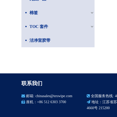
棉签
TOC 套件
洁净室胶带
联系我们

邮箱:
chinasales@texwipe.com

全国服务热线: 400

座机：+86 512 6303 3700

地址：江苏省苏
4660号 215200