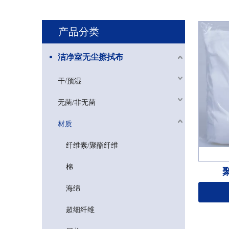
产品分类
洁净室无尘擦拭布
干/预湿
无菌/非无菌
材质
纤维素/聚酯纤维
棉
海绵
超细纤维