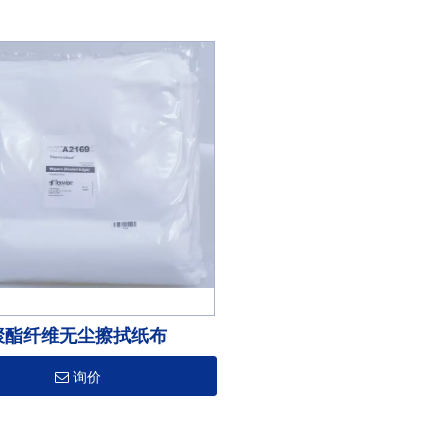
聚酯纤维无尘擦拭纸布
询价