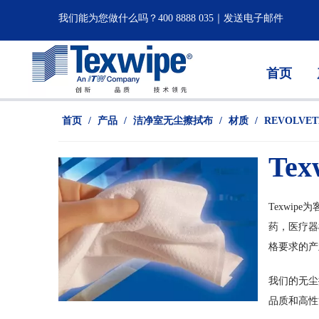
我们能为您做什么吗？
400 8888 035
｜
发送电子邮件
首页
首页
/
产品
/
洁净室无尘擦拭布
/
材质
/
REVOLVE
T
ex
Texwi
药，医疗器
格要求的产
我们的无尘
品质和高性