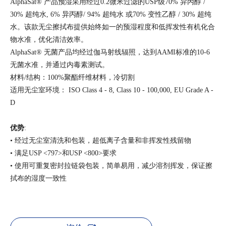
AlphaSat® 产品预湿采用经过0.2微米过滤的USP级70% 异丙醇 /
30% 超纯水, 6% 异丙醇/ 94% 超纯水 或70% 变性乙醇 / 30% 超纯
水。该款无尘擦拭布提供始终如一的预湿程度和低挥发性有机化合
物水准，优化清洁效率。
AlphaSat® 无菌产品均经过伽马射线辐照，达到AAMI标准的10-6
无菌水准，并通过内毒素测试。
材料/结构：100%聚酯纤维材料，冷切割
适用无尘室环境： ISO Class 4 - 8, Class 10 - 100,000, EU Grade A -
D
优势
:
• 经过无尘室清洗和包装，超低离子含量和非挥发性残留物
• 满足USP <797>和USP <800>要求
• 使用可重复密封拉链袋包装，简单易用，减少溶剂挥发，保证擦
拭布的湿度一致性